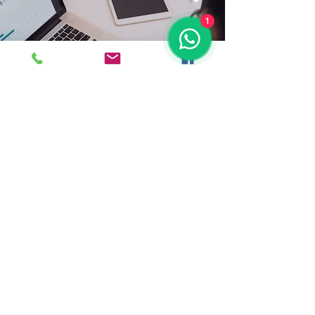
1
ΨΗΦΙΑΚΗ ΣΤΡΑΤΗΓΙΚΗ
Το μονοπάτι προς την επιτυχία
Ερχομαι σε επαφή
Contact
ptochopoulosnihon@hotmail.com
©2024 by Ptochopoulos Trade Imports &